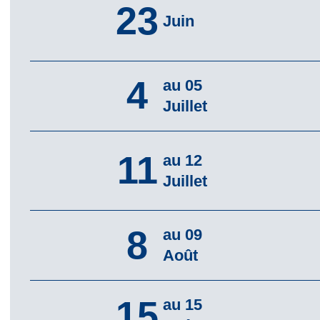
23
Juin
4
au 05
Juillet
11
au 12
Juillet
8
au 09
Août
15
au 15