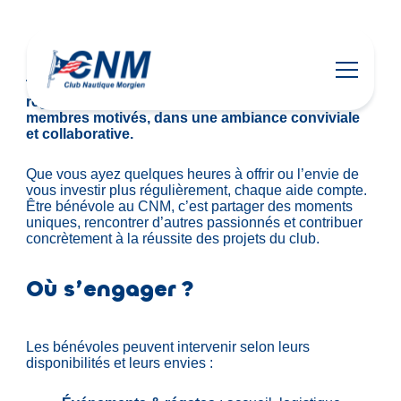
Devenir bénévoles
S’engager comme bénévole au
Club Nautique
Morgien
, c’est participer activement à la vie du
club et contribuer à faire vivre son esprit
associatif.
Tout au long de l’année, de nombreux événements,
régates et activités reposent sur l’implication de
membres motivés, dans une ambiance conviviale
et collaborative.
Que vous ayez quelques heures à offrir ou l’envie de
vous investir plus régulièrement, chaque aide compte.
Être bénévole au CNM, c’est partager des moments
uniques, rencontrer d’autres passionnés et contribuer
concrètement à la réussite des projets du club.
Où s’engager ?
Les bénévoles peuvent intervenir selon leurs
disponibilités et leurs envies :