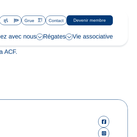
Devenir membre
Grue
Contact
ez avec nous
Régates
Vie associative
ia ACF.