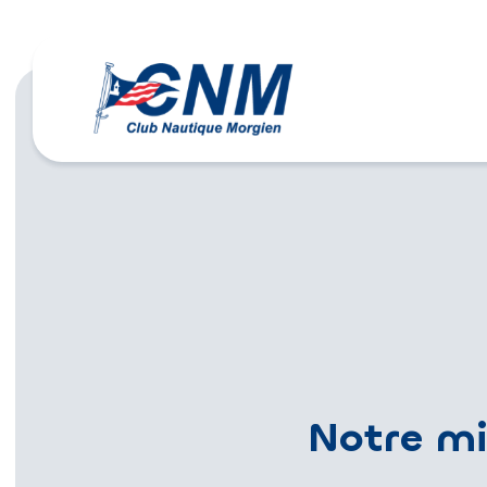
Situé sur les r
convivialité d
navigateur e
Avec une fl
offrons à no
amour de la
Notre mi