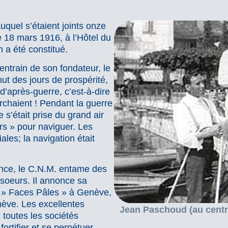
auquel s’étaient joints onze
e 18 mars 1916, à l’Hôtel du
 a été constitué.
entrain de son fondateur, le
t des jours de prospérité,
d’après-guerre, c’est-à-dire
rchaient ! Pendant la guerre
e s’était prise du grand air
irs » pour naviguer. Les
ales; la navigation était
nce, le C.N.M. entame des
 soeurs. Il annonce sa
es » Faces Pâles » à Genève,
nève. Les excellentes
Jean Paschoud (au centre
 toutes les sociétés
ortifier et se perpétuer