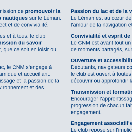
mission de
promouvoir la
Passion du lac et de la v
ts nautiques
sur le Léman,
Le Léman est au cœur de n
ct et de convivialité.
l’amour de la navigation et
es et à tous, le club
Convivialité et esprit de
ission du savoir
Le CNM est avant tout un 
r
, que ce soit en loisir ou
de moments partagés, sur
Ouverture et accessibili
lac, le CNM s’engage à
Débutants, navigateurs co
amique et accueillant,
le club est ouvert à toutes
tissage et la passion de la
découvrir ou approfondir l
nvironnement et des
Transmission et formati
Encourager l’apprentissage
progression de chacun fait
engagement.
Engagement associatif e
Le club repose sur l’impli