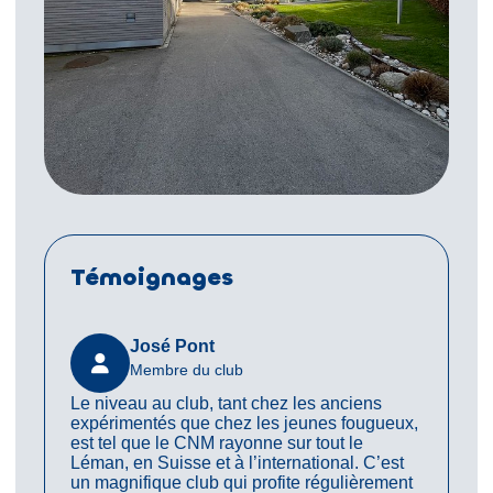
Témoignages
José Pont
K
Membre du club
M
Le niveau au club, tant chez les anciens
Le CNM fa
expérimentés que chez les jeunes fougueux,
du Léman
est tel que le CNM rayonne sur tout le
identité 
Léman, en Suisse et à l’international. C’est
dans une 
un magnifique club qui profite régulièrement
Le club v