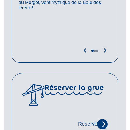
du Morget, vent mythique de la Baie des
respect, 
Dieux !
passion d
être fier
Réserver la grue
Réserver