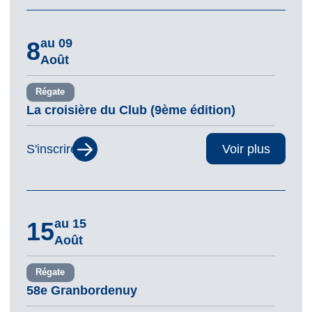
au 09
8
Août
Régate
La croisière du Club (9ème édition)
S'inscrire
Voir plus
au 15
15
Août
Régate
58e Granbordenuy